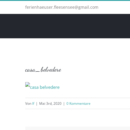
Zum
ferienhaeuser.fleesensee@gmail.com
Inhalt
springen
casa_belvedere
Von
lf
|
Mai 3rd, 2020
|
0 Kommentare