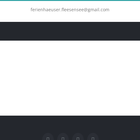
Zum
ferienhaeuser.fleesensee@gmail.com
Inhalt
springen