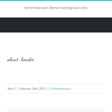
Zum
ferienhaeuser.fleesensee@gmail.com
Inhalt
springen
about-header
Von
lf
|
Februar 15th, 2015
|
0 Kommentare