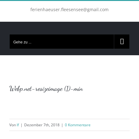
Zum
ferienhaeuser.fleesensee@gmail.com
Inhalt
springen
Gehe zu ...
Webp.net-resizeimage (1)-min
Von
lf
|
Dezember 7th, 2018
|
0 Kommentare